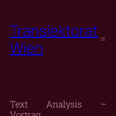
Skip
to
content
Translektorat
Wien
Text Analysis –
Vortrag