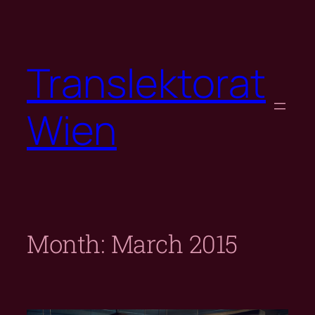
Skip
to
content
Translektorat
Wien
Month:
March 2015